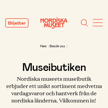
GÅ
TILL
Biljetter
INNEHÅLL
Hem
/
Besök oss
/
Museibutiken
Nordiska museets museibutik
erbjuder ett unikt sortiment medvetna
vardagsvaror och hantverk från de
nordiska länderna. Välkommen in!