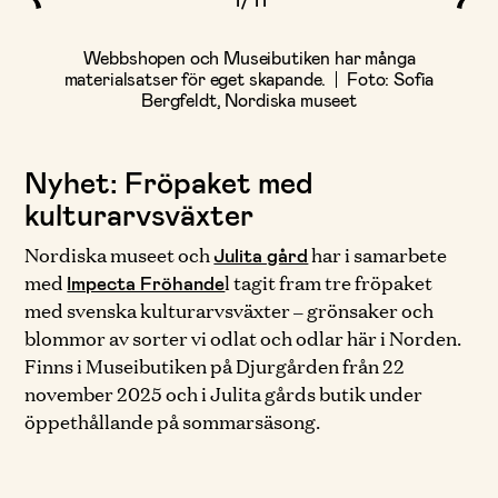
Vykort ur Berchska samlingen, godsaker, vintageprylar
Klassiska nordiska juldekorationer i Nordiska museets
Vår museibutik erbjuder ett unikt sortiment medvetna
Jul i Museibutiken på Nordiska museet.
Läs om historiska processer och vanliga människors
Museibutiken på Nordiska museet på Djurgården.
Nordiska smaker och godsaker och köksredskap i
Materialsats för att skapa en vallmo i papper från
Mössa, vantar och halsduk ur Nordiska museets
Berchska samlingen ingår i Museibutikens unika
Webbshopen och Museibutiken har många
Foto: Sofia
Jubileumskollektion i ull.
vardag under 500 år i Norden i vår bok.
Museibutiken,
vardagsvaror och hantverk från de nordiska länderna.
Museibutik.
Museibutiken.
och nordiskt hantverk.
materialsatser för eget skapande.
Foto: Karolina Kristensson/ Nordiska museet
sortiment.
Bergfeldt, Nordiska museet
Foto: Sofia Bergfeldt, Nordiska museet
Foto: Sofia bergfeldt, Nordiska museet
Antonia Svensson/ Nordiska museet
Foto: Nordiska museet
Foto: Elisabeth Toll/ Nordiska
Foto: Nordiska museet
Foto: Sofia
Foto: Nordiska
Foto: Karolina Kristensson/ Nordiska museet
Bergfeldt, Nordiska museet
museet
museet
Nyhet: Fröpaket med
kulturarvsväxter
Nordiska museet och
har i samarbete
Julita gård
med
l tagit fram tre fröpaket
Impecta Fröhande
med svenska kulturarvsväxter – grönsaker och
blommor av sorter vi odlat och odlar här i Norden.
Finns i Museibutiken på Djurgården från 22
november 2025 och i Julita gårds butik under
öppethållande på sommarsäsong.