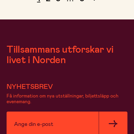
Nästa
sida
Tillsammans utforskar vi
livet i Norden
NYHETSBREV
Få information om nya utställningar, biljettsläpp och
evenemang.