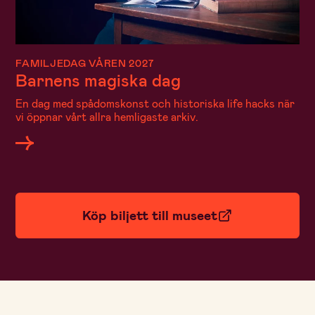
FAMILJEDAG VÅREN 2027
Barnens magiska dag
En dag med spådomskonst och historiska life hacks när
vi öppnar vårt allra hemligaste arkiv.
Köp biljett till museet