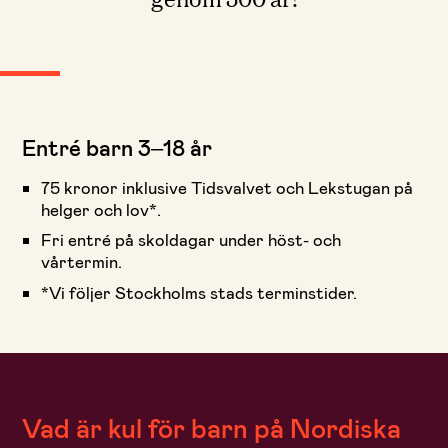
Entré barn 3–18 år
75 kronor inklusive Tidsvalvet och Lekstugan på
helger och lov*.
Fri entré på skoldagar under höst- och
vårtermin.
*Vi följer Stockholms stads terminstider.
Vad är kul för barn på Nordiska