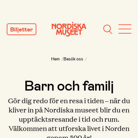
GÅ
TILL
Biljetter
INNEHÅLL
Hem
/
Besök oss
/
Barn och familj
Gör dig redo för en resa i tiden – när du
kliver in på Nordiska museet blir du en
upptäcktsresande i tid och rum.
Välkommen att utforska livet i Norden
genom 500 år!