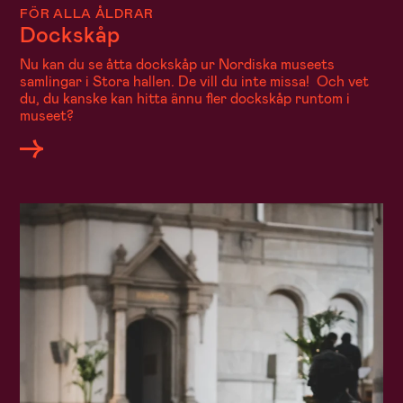
FÖR ALLA ÅLDRAR
Dockskåp
Nu kan du se åtta dockskåp ur Nordiska museets
samlingar i Stora hallen. De vill du inte missa! Och vet
du, du kanske kan hitta ännu fler dockskåp runtom i
museet?