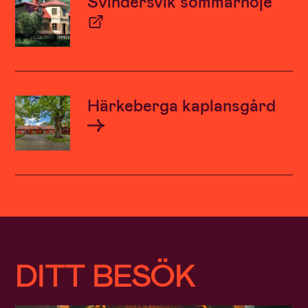
Svindersvik sommarnöje
Härkeberga kaplansgård
DITT BESÖK