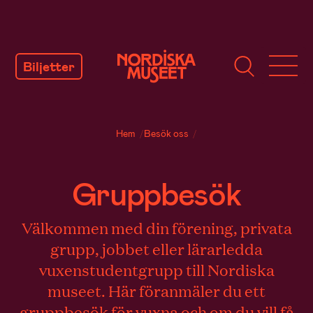
GÅ
TILL
Biljetter
INNEHÅLL
Hem
/
Besök oss
/
Gruppbesök
Välkommen med din förening, privata
grupp, jobbet eller lärarledda
vuxenstudentgrupp till Nordiska
museet. Här föranmäler du ett
gruppbesök för vuxna och om du vill få