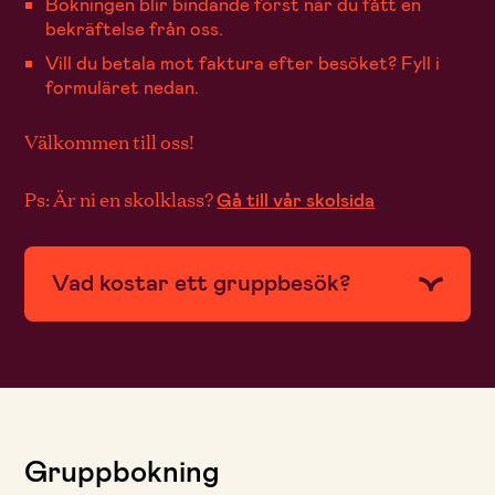
Bokningen blir bindande först när du fått en
bekräftelse från oss.
Vill du betala mot faktura efter besöket? Fyll i
formuläret nedan.
Välkommen till oss!
Ps: Är ni en skolklass?
Gå till vår skolsida
Vad kostar ett gruppbesök?
Gruppbokning