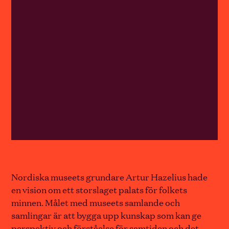
klimatet. Från 1500-tal till nutid.
I våra digitala insamlingar kan du
själv berätta om livet idag för
framtida generationer och
forskare. Och förvaltningen av
samlingarna är för evigheten. Så
välkommen till Nordiska museet
– välkommen att gå till historien.
Nordiska museets grundare Artur Hazelius hade
en vision om ett storslaget palats för folkets
minnen. Målet med museets samlande och
samlingar är att bygga upp kunskap som kan ge
perspektiv och förståelse för samtiden och det