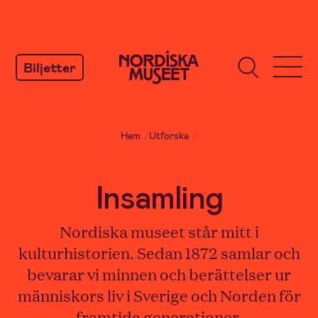
GÅ
TILL
Biljetter
INNEHÅLL
Hem
/
Utforska
/
Insamling
Nordiska museet står mitt i
kulturhistorien. Sedan 1872 samlar och
bevarar vi minnen och berättelser ur
människors liv i Sverige och Norden för
framtida generationer.