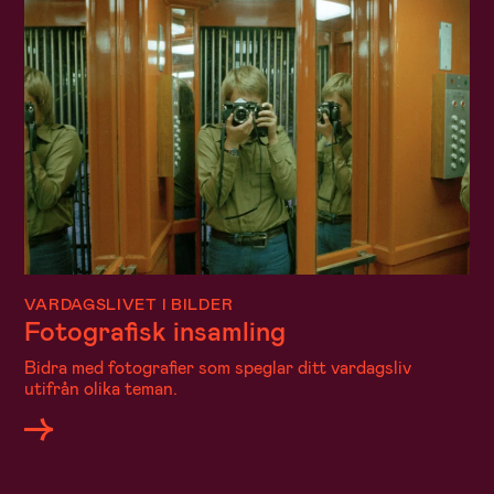
VARDAGSLIVET I BILDER
Fotografisk insamling
Bidra med fotografier som speglar ditt vardagsliv
utifrån olika teman.