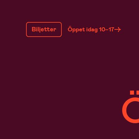
GÅ
TILL
Biljetter
Öppet idag 10–17
INNEHÅLL
Ö