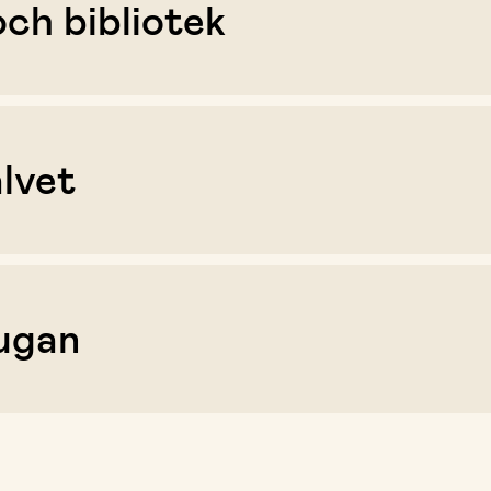
ch bibliotek
lvet
ugan