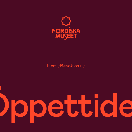
/
/
Hem
Besök oss
ppettid