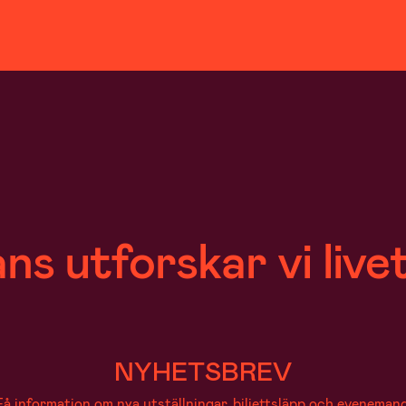
ns utforskar vi live
NYHETSBREV
Få information om nya utställningar, biljettsläpp och evenemang