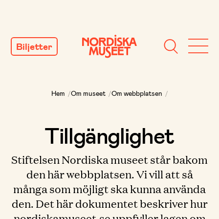
GÅ
TILL
Biljetter
INNEHÅLL
Hem
/
Om museet
/
Om webbplatsen
/
Tillgänglighet
Stiftelsen Nordiska museet står bakom
den här webbplatsen. Vi vill att så
många som möjligt ska kunna använda
den. Det här dokumentet beskriver hur
nordiskamuseet.se uppfyller lagen om