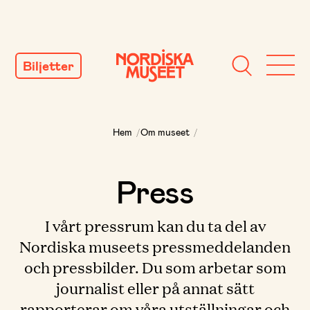
GÅ
TILL
Biljetter
INNEHÅLL
Hem
/
Om museet
/
Press
I vårt pressrum kan du ta del av
Nordiska museets pressmeddelanden
och pressbilder. Du som arbetar som
journalist eller på annat sätt
rapporterar om våra utställningar och