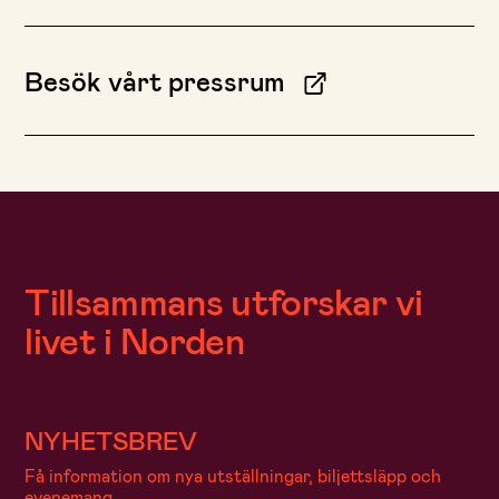
Besök vårt pressrum
Tillsammans utforskar vi
livet i Norden
NYHETSBREV
Få information om nya utställningar, biljettsläpp och
evenemang.