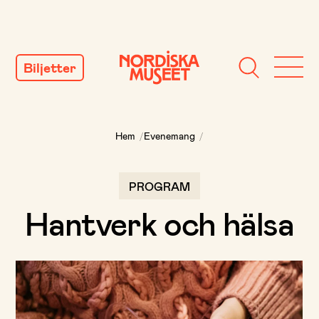
GÅ
TILL
Biljetter
INNEHÅLL
Hem
/
Evenemang
/
PROGRAM
Hantverk och hälsa