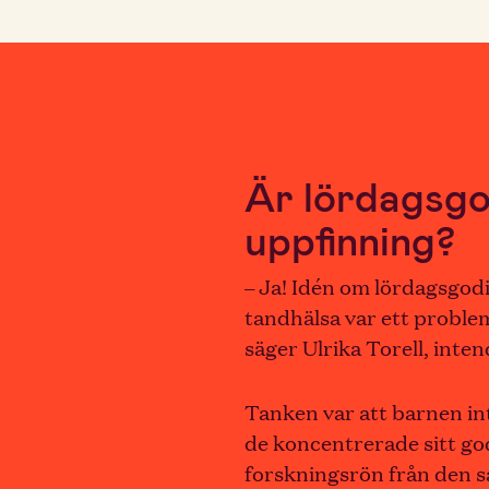
Är lördagsgo
uppfinning?
– Ja! Idén om lördagsgodis
tandhälsa var ett proble
säger Ulrika Torell, inte
Tanken var att barnen int
de koncentrerade sitt god
forskningsrön från den s