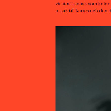
visat att snask som kolor
orsak till karies och den 