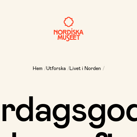
/
/
/
Hem
Utforska
Livet i Norden
ördagsgod