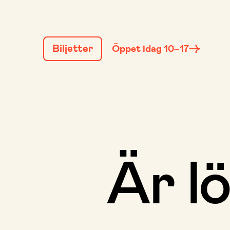
GÅ
TILL
Biljetter
Öppet idag 10–17
INNEHÅLL
Är l