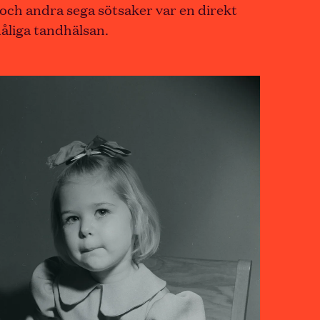
 och andra sega sötsaker var en direkt
dåliga tandhälsan.