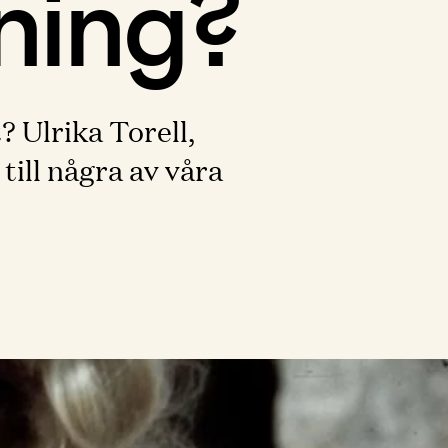
ning?
? Ulrika Torell,
ill några av våra