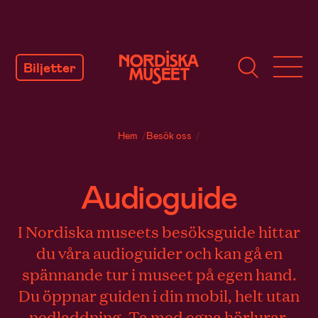
GÅ
TILL
Biljetter
INNEHÅLL
Hem
/
Besök oss
/
Audioguide
I Nordiska museets besöksguide hittar
du våra audioguider och kan gå en
spännande tur i museet på egen hand.
Du öppnar guiden i din mobil, helt utan
nedladdning. Ta med egna hörlurar.