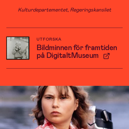
Kulturdepartementet, Regeringskansliet
UTFORSKA
Bildminnen för framtiden
på DigitaltMuseum