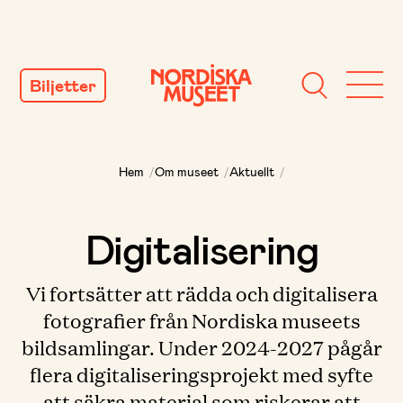
GÅ
TILL
Biljetter
INNEHÅLL
Hem
/
Om museet
/
Aktuellt
/
Digitalisering
Vi fortsätter att rädda och digitalisera
fotografier från Nordiska museets
bildsamlingar. Under 2024-2027 pågår
flera digitaliseringsprojekt med syfte
att säkra material som riskerar att