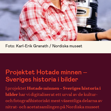
Foto: Karl-Erik Granath / Nordiska museet
Projektet Hotade minnen –
Sveriges historia i bilder
I projektet
Hotade minnen – Sveriges historia i
bilder
har vi digitaliserat ett urval av de kultur-
och fotografihistoriskt mest väsentliga delarna av
nitrat- och acetatsamlingen på Nordiska museet