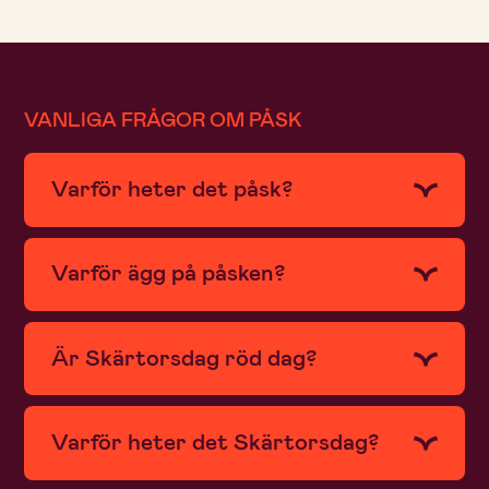
VANLIGA FRÅGOR OM PÅSK
Varför heter det påsk?
Varför ägg på påsken?
Är Skärtorsdag röd dag?
Varför heter det Skärtorsdag?