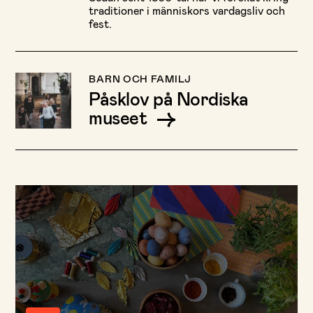
traditioner i människors vardagsliv och
fest.
BARN OCH FAMILJ
Påsklov på Nordiska
museet
Du behöver tillåta marknadsförings- och
analyskakor för att se videon.
Ändra mina inställningar