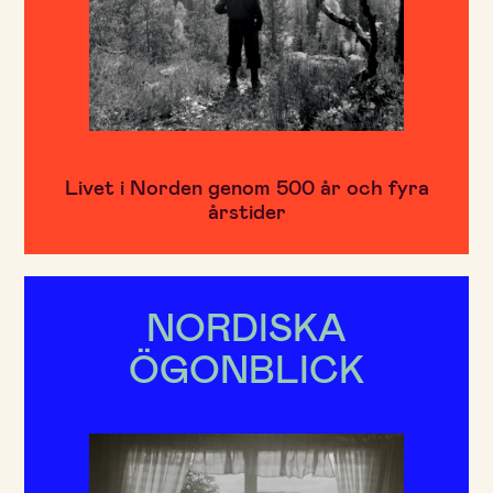
Livet i Norden genom 500 år och fyra
årstider
NORDISKA
ÖGONBLICK