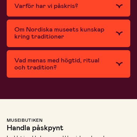
Varför har vi påskris?
Om Nordiska museets kunskap
kring traditioner
Vad menas med högtid, ritual
och tradition?
MUSEIBUTIKEN
Handla påskpynt