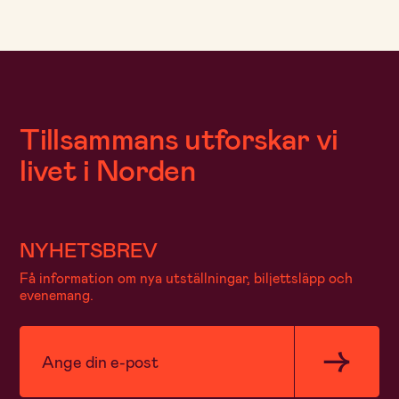
Tillsammans utforskar vi
livet i Norden
NYHETSBREV
Få information om nya utställningar, biljettsläpp och
evenemang.