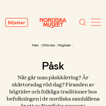
GÅ
TILL
Biljetter
INNEHÅLL
Hem
/
Utforska
/
Högtider
/
Påsk
När går man påskkärring? Är
skärtorsdag röd dag? Firanden av
högtider och folkliga traditioner hos
befolkningen i de nordiska samhällena
är ett av Nordiska museets