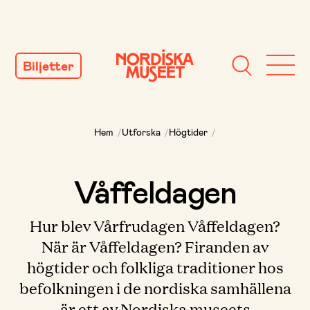
GÅ
TILL
Biljetter
INNEHÅLL
Hem
/
Utforska
/
Högtider
/
Våffeldagen
Hur blev Vårfrudagen Våffeldagen?
När är Våffeldagen? Firanden av
högtider och folkliga traditioner hos
befolkningen i de nordiska samhällena
är ett av Nordiska museets