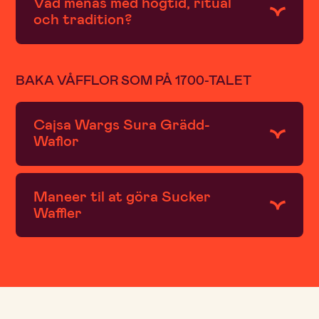
Vad menas med högtid, ritual
och tradition?
BAKA VÅFFLOR SOM PÅ 1700-TALET
Cajsa Wargs Sura Grädd-
Waflor
Maneer til at göra Sucker
Waffler