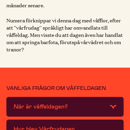
månader senare.
Numera förknippar vi denna dag med våfflor, efter
att ”vårfrudag” språkligt har omvandlats till
våffeldag. Men visste du att dagen även har handlat
om att springa barfota, förutspå vårvädret och om
tranor?
VANLIGA FRÅGOR OM VÅFFELDAGEN
När är våffeldagen?
Hur blev Vårfrudagen