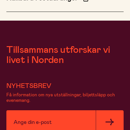
Tillsammans utforskar vi
livet i Norden
NYHETSBREV
Få information om nya utställningar, biljettsläpp och
evenemang.