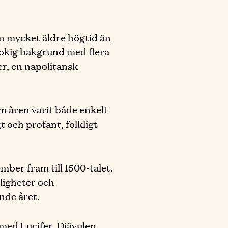
 en mycket äldre högtid än
rokig bakgrund med flera
er, en napolitansk
m åren varit både enkelt
t och profant, folkligt
ber fram till 1500-talet.
ligheter och
nde året.
 med Lucifer, Djävulen