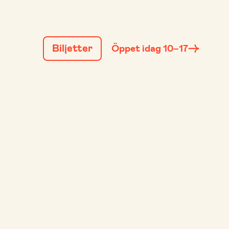
GÅ
TILL
Biljetter
Öppet idag 10–17
INNEHÅLL