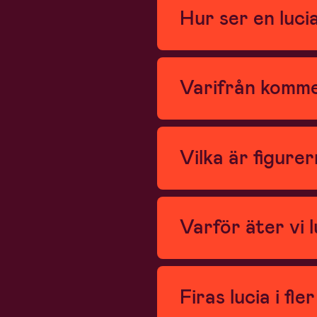
Hur ser en luci
Varifrån komme
Vilka är figurer
Varför äter vi 
Firas lucia i fle