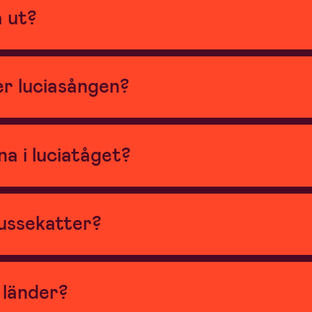
a ut?
r luciasången?
na i luciatåget?
lussekatter?
r länder?