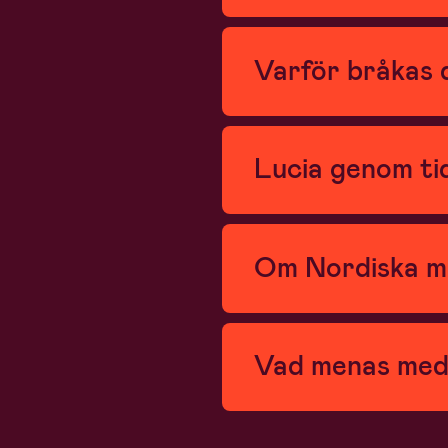
Varför bråkas 
Lucia genom ti
Om Nordiska mu
Vad menas med h