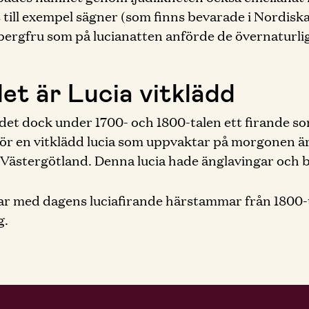
nns till exempel sägner (som finns bevarade i Nordi
 bergfru som på lucianatten anförde de övernaturlig
et är Lucia vitklädd
det dock under 1700- och 1800-talen ett firande som
 för en vitklädd lucia som uppvaktar på morgonen ä
 Västergötland. Denna lucia hade änglavingar och b
par med dagens luciafirande härstammar från 1800-t
g.