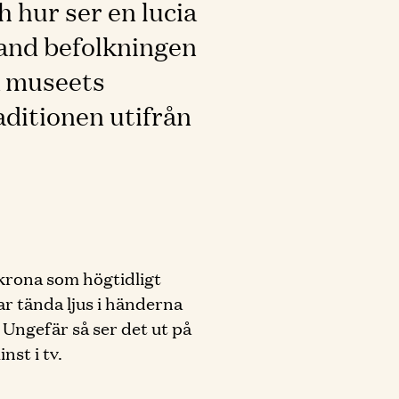
h hur ser en lucia
land befolkningen
a museets
ditionen utifrån
skrona som högtidligt
ar tända ljus i händerna
 Ungefär så ser det ut på
st i tv.