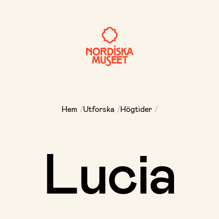
/
/
/
Hem
Utforska
Högtider
Lucia