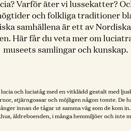
ucia? Varför äter vi lussekatter? Oc
högtider och folkliga traditioner b
diska samhällena är ett av Nordisk
. Här får du veta mer om luciatra
museets samlingar och kunskap.
lucia och luciatåg med en vitklädd gestalt med lju
tärnor, stjärngossar och möjligen någon tomte. De h
asånger innan de tågar ut samma väg som de kom in.
ukhus, äldreboenden, i många hemmiljöer och inte min