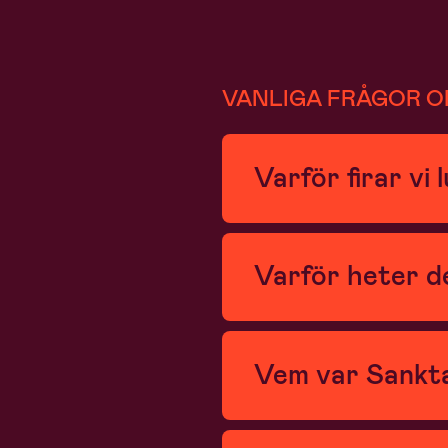
VANLIGA FRÅGOR O
Varför firar vi 
Varför heter d
Vem var Sankta