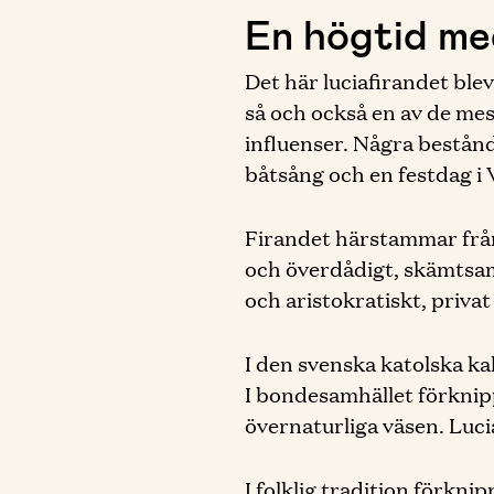
En högtid me
Det här luciafirandet blev
så och också en av de me
influenser. Några bestånd
båtsång och en festdag i 
Firandet härstammar från 
och överdådigt, skämtsamt 
och aristokratiskt, privat
I den svenska katolska ka
I bondesamhället förknipp
övernaturliga väsen. Luc
I folklig tradition förkn