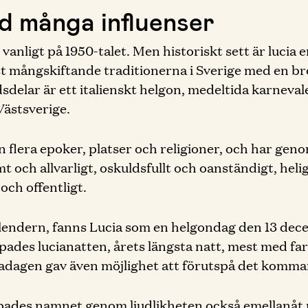
d många influenser
 vanligt på 1950-talet. Men historiskt sett är lucia
st mångskiftande traditionerna i Sverige med en b
sdelar är ett italienskt helgon, medeltida karneval
Västsverige.
flera epoker, platser och religioner, och har geno
och allvarligt, oskuldsfullt och oanständigt, helig
 och offentligt.
lendern, fanns Lucia som en helgondag den 13 decem
ades lucianatten, årets längsta natt, mest med far
iadagen gav även möjlighet att förutspå det komma
ippades namnet genom ljudlikheten också emellanåt