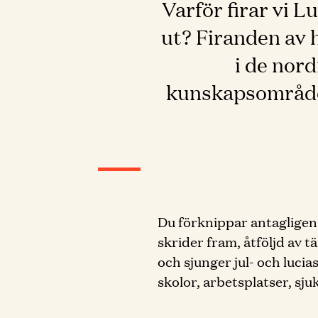
Varför firar vi L
ut? Firanden av 
i de nor
kunskapsområden
Du förknippar antagligen 
skrider fram, åtföljd av 
och sjunger jul- och luci
skolor, arbetsplatser, sj