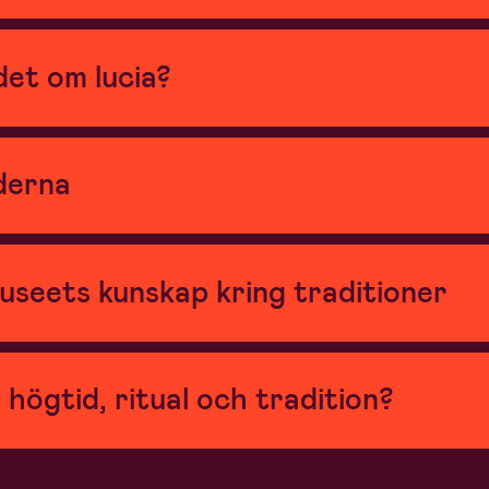
det om lucia?
derna
seets kunskap kring traditioner
ögtid, ritual och tradition?