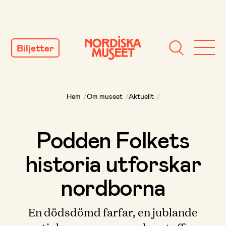
GÅ
TILL
Biljetter
INNEHÅLL
Hem
/
Om museet
/
Aktuellt
/
Podden Folkets
historia utforskar
nordborna
En dödsdömd farfar, en jublande