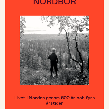
NORDBOR
Livet i Norden genom 500 år och fyra
årstider