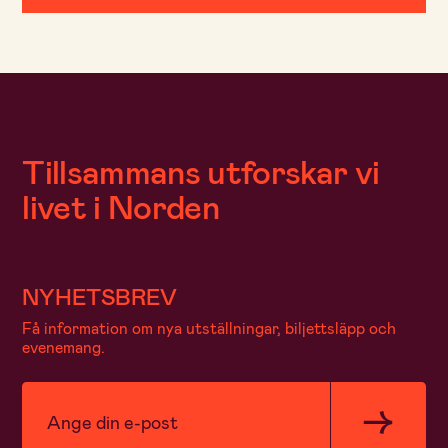
Tillsammans utforskar vi
livet i Norden
NYHETSBREV
Få information om nya utställningar, biljettsläpp och
evenemang.